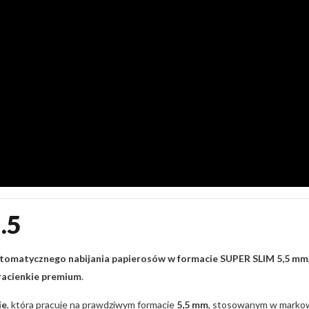
.5
utomatycznego nabijania papierosów w formacie SUPER SLIM 5,5 mm
racienkie premium
.
ie
, która pracuje na prawdziwym formacie
5,5 mm
, stosowanym w markow