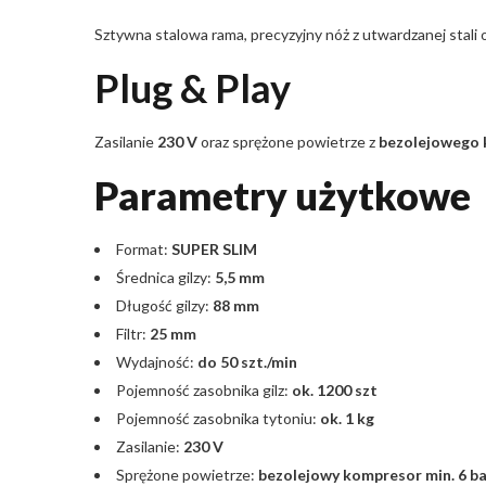
Sztywna stalowa rama, precyzyjny nóż z utwardzanej stali 
Plug & Play
Zasilanie
230 V
oraz sprężone powietrze z
bezolejowego 
Parametry użytkowe
Format:
SUPER SLIM
Średnica gilzy:
5,5 mm
Długość gilzy:
88 mm
Filtr:
25 mm
Wydajność:
do 50 szt./min
Pojemność zasobnika gilz:
ok. 1200 szt
Pojemność zasobnika tytoniu:
ok. 1 kg
Zasilanie:
230 V
Sprężone powietrze:
bezolejowy kompresor min. 6 ba