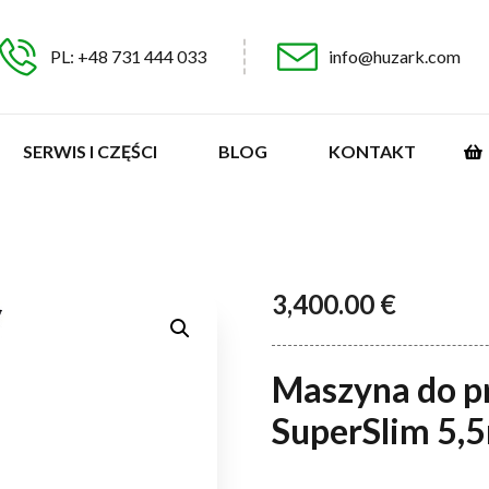
PL: +48 731 444 033
info@huzark.com
SERWIS I CZĘŚCI
BLOG
KONTAKT
3,400.00
€
Maszyna do p
SuperSlim 5,5