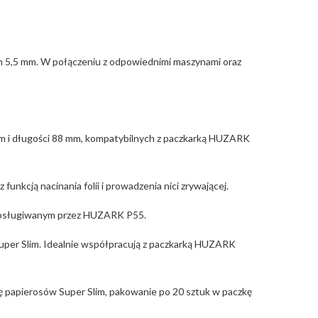
m 5,5 mm. W połączeniu z odpowiednimi maszynami oraz
mm i długości 88 mm, kompatybilnych z paczkarką HUZARK
nkcją nacinania folii i prowadzenia nici zrywającej.
m obsługiwanym przez HUZARK P55.
per Slim. Idealnie współpracują z paczkarką HUZARK
 papierosów Super Slim, pakowanie po 20 sztuk w paczkę