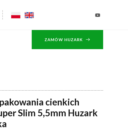
ZAMÓW HUZARK
 pakowania cienkich
uper Slim 5,5mm Huzark
ka