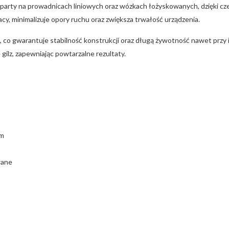
arty na prowadnicach liniowych oraz wózkach łożyskowanych, dzięki cze
cy, minimalizuje opory ruchu oraz zwiększa trwałość urządzenia.
w, co gwarantuje stabilność konstrukcji oraz długą żywotność nawet p
ilz, zapewniając powtarzalne rezultaty.
mm
wane