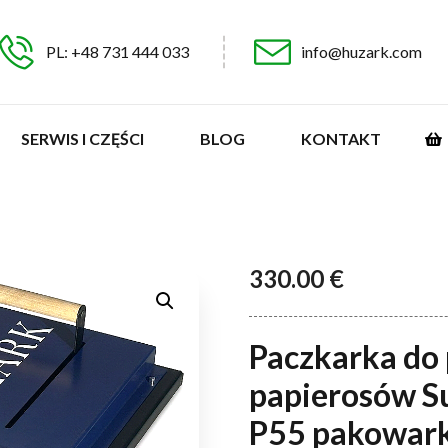
PL: +48 731 444 033
info@huzark.com
SERWIS I CZĘŚCI
BLOG
KONTAKT
330.00
€
Paczkarka do
papierosów S
P55 pakowar