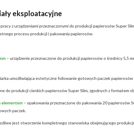
iały eksploatacyjne
acy z urządzeniami przeznaczonymi do produkcji papierosów Super Sli
etnego procesu produkcji i pakowania papierosów.
 mm
– urządzenie przeznaczone do produkcji papierosów o średnicy 5,5 
arka umożliwiająca estetyczne foliowanie gotowych paczek papierosów z fu
one do produkcji cienkich papierosów Super Slim, zgodnych z formate
ym elementem
– opakowania przeznaczone do pakowania 20 papierosów Su
towych paczek.
żliwe jest stworzenie kompletnego stanowiska obejmującego produkcję