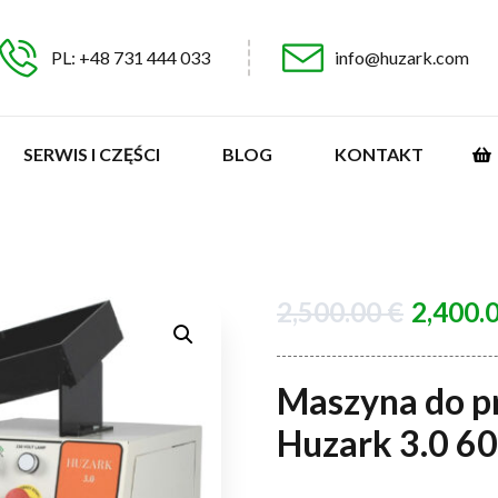
PL: +48 731 444 033
info@huzark.com
SERWIS I CZĘŚCI
BLOG
KONTAKT
2,500.00
€
2,400.
Maszyna do p
Huzark 3.0 60