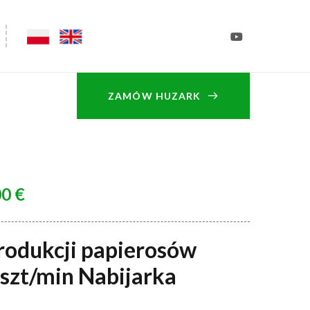
ZAMÓW HUZARK
00
€
rodukcji papierosów
szt/min Nabijarka