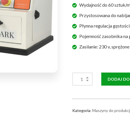
Wydajność do 60 sztuk/m
Przystosowana do nabijan
Płynna regulacja gęstości
Pojemność zasobnika na g
Zasilanie: 230 v, sprężon
DODAJ DO
Kategoria:
Maszyny do produkcj