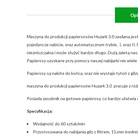
Opi
Maszyna do produkcji papiersosów Huzark 3.0 zasilana jes
pojedyncze nabicie, oraz automatycznym trybie, I, oraz II
niezniszczalna i może służyć bardzo długo. Dużą zaletą n
Papierosy uzyskane przy pomocy naszej nabijarki nie wiele 
Papierosy są nabite do końca, oraz nie wystaje tytoń z gilzy
maszyna do produkcji papierosów Huzark 3.0 pracuje z różn
Posiada zasobnik na gotowe papierosy, co bardzo ułatwia 
Specyfikacja:
Wydajność do 60 sztuk/min
Przystosowana do nabijania gilz z filtrem, 15,mm średn