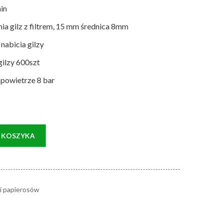
in
ia gilz z filtrem, 15 mm średnica 8mm
 nabicia gilzy
ilzy 600szt
e powietrze 8 bar
 KOSZYKA
i papierosów