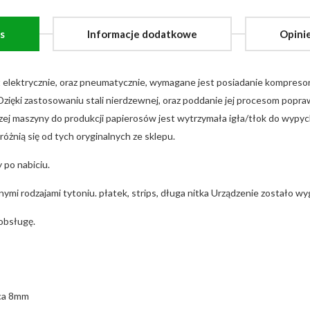
s
Informacje dodatkowe
Opinie
t elektrycznie, oraz pneumatycznie, wymagane jest posiadanie kompresora
. Dzięki zastosowaniu stali nierdzewnej, oraz poddanie jej procesom popr
aszej maszyny do produkcji papierosów jest wytrzymała igła/tłok do wypy
różnią się od tych oryginalnych ze sklepu.
 po nabiciu.
ymi rodzajami tytoniu. płatek, strips, długa nitka Urządzenie zostało w
obsługę.
ica 8mm