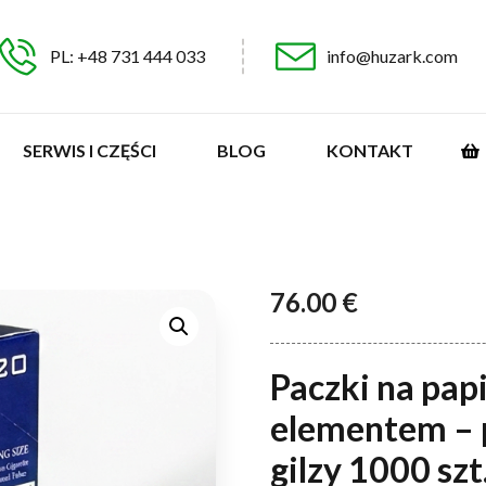
PL: +48 731 444 033
info@huzark.com
SERWIS I CZĘŚCI
BLOG
KONTAKT
76.00
€
Paczki na pap
elementem – 
gilzy 1000 szt