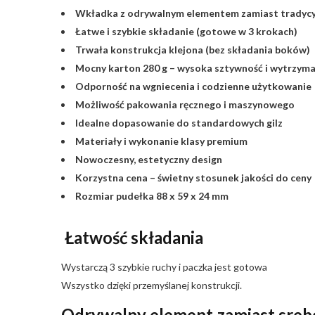
Wkładka z odrywalnym elementem zamiast tradycy
Łatwe i szybkie składanie (gotowe w 3 krokach)
Trwała konstrukcja klejona (bez składania boków)
Mocny karton 280 g – wysoka sztywność i wytrzyma
Odporność na wgniecenia i codzienne użytkowanie
Możliwość pakowania ręcznego i maszynowego
Idealne dopasowanie do standardowych gilz
Materiały i wykonanie klasy premium
Nowoczesny, estetyczny design
Korzystna cena – świetny stosunek jakości do ceny
Rozmiar pudełka 88 x 59 x 24 mm
Łatwość składania
Wystarczą 3 szybkie ruchy i paczka jest gotowa
Wszystko dzięki przemyślanej konstrukcji.
Odrywalny element zamiast sreb