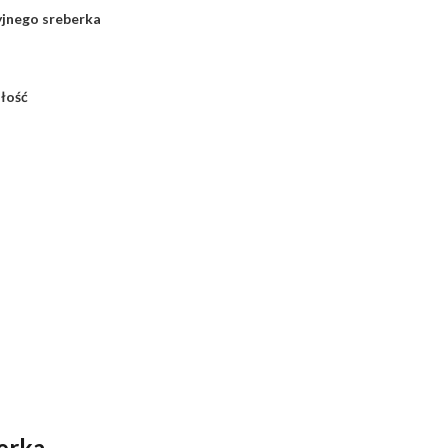
jnego sreberka
łość
erka