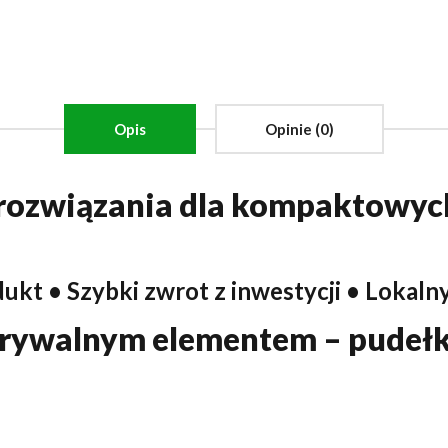
Opis
Opinie (0)
ozwiązania dla kompaktowych 
kt • Szybki zwrot z inwestycji • Lokalny
odrywalnym elementem – pudełk