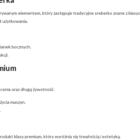
rywanym elementem, który zastępuje tradycyjne sreberko znane z klasy
t użytkowania.
cianek bocznych.
kcji.
emium
cenia oraz długą żywotność.
życia maszyn.
.
rodukt klasy premium, który wyróżnia się trwałością i estetyką.