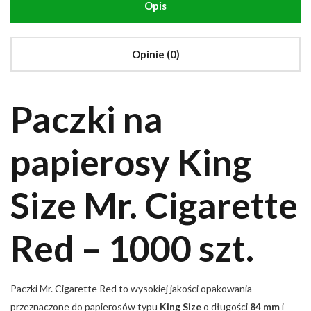
Opis
Opinie (0)
Paczki na
papierosy King
Size Mr. Cigarette
Red – 1000 szt.
Paczki Mr. Cigarette Red to wysokiej jakości opakowania
przeznaczone do papierosów typu
King Size
o długości
84 mm
i