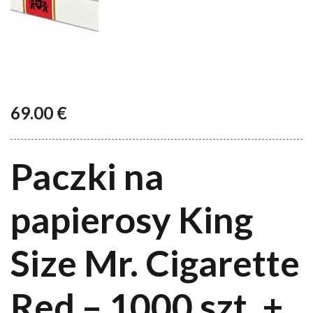
69.00
€
Paczki na
papierosy King
Size Mr. Cigarette
Red – 1000 szt. +