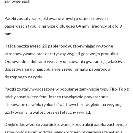
zamówieniach
Paczki zostały zaprojektowane z myślą o standardowych
papierosach typu
King Size
o długości
84 mm
i średnicy około
8
mm
.
Każda paczka mieści
20 papierosów
, zapewniając wygodne
przechowywanie oraz estetyczny wygląd gotowego produktu.
Odpowiednio dobrane wymiary opakowania gwarantują właściwe
dopasowanie do najpopularniejszego formatu papierosów
dostępnego na rynku.
Paczki zostały wyposażone w popularne zamknięcie typu
Flip-Top
z
odchylanym wieczkiem. Jest to rozwiązanie powszechnie
stosowane na wielu rynkach światowych ze względu na wygodę
użytkowania, trwałość oraz estetyczny wygląd.
Dzięki odpowiednio zaprojektowanej konstrukcji paczka zachowuje
sztywność nawet podczas wielokrotnego otwierania i zamykania.