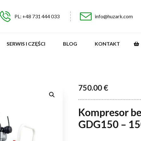
PL: +48 731 444 033
info@huzark.com
SERWIS I CZĘŚCI
BLOG
KONTAKT
750.00
€
Kompresor b
GDG150 – 150 