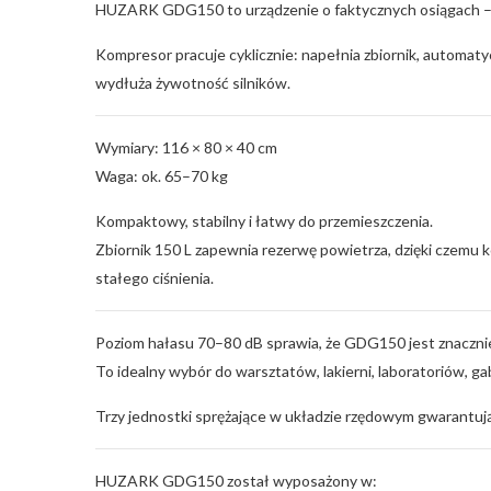
HUZARK GDG150 to urządzenie o faktycznych osiągach – p
Kompresor pracuje cyklicznie: napełnia zbiornik, automatycz
wydłuża żywotność silników.
Wymiary: 116 × 80 × 40 cm
Waga: ok. 65–70 kg
Kompaktowy, stabilny i łatwy do przemieszczenia.
Zbiornik 150 L zapewnia rezerwę powietrza, dzięki czemu 
stałego ciśnienia.
Poziom hałasu 70–80 dB sprawia, że GDG150 jest znacznie
To idealny wybór do warsztatów, lakierni, laboratoriów, g
Trzy jednostki sprężające w układzie rzędowym gwarantują
HUZARK GDG150 został wyposażony w: