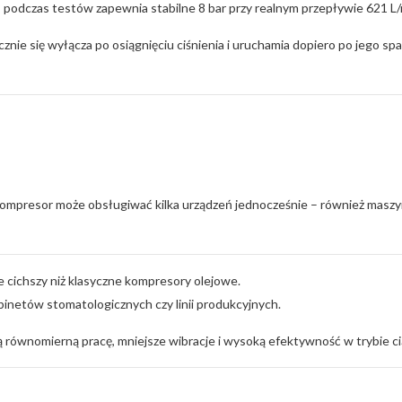
odczas testów zapewnia stabilne 8 bar przy realnym przepływie 621 L/
nie się wyłącza po osiągnięciu ciśnienia i uruchamia dopiero po jego spad
kompresor może obsługiwać kilka urządzeń jednocześnie – również maszy
 cichszy niż klasyczne kompresory olejowe.
abinetów stomatologicznych czy linii produkcyjnych.
 równomierną pracę, mniejsze wibracje i wysoką efektywność w trybie c