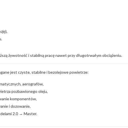
zję),
u.
uższą żywotność i stabilną pracę nawet przy długotrwałym obciążeniu.
e jest czyste, stabilne i bezolejowe powietrze:
eumatycznych, aerografów,
ietrza pozbawionego oleju,
towanie komponentów,
anie i dozowanie,
delami 2.0 → Master.