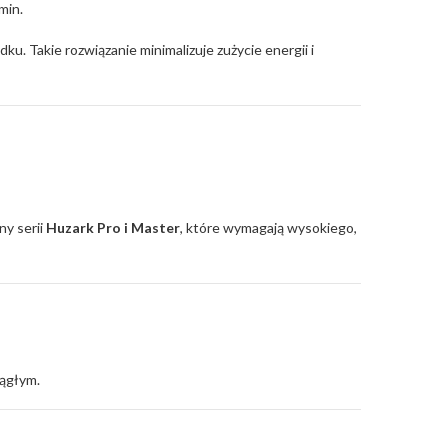
min.
ku. Takie rozwiązanie minimalizuje zużycie energii i
ny serii
Huzark Pro i Master
, które wymagają wysokiego,
iągłym.