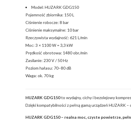
Model: HUZARK GDG150
Pojemność zbiornika: 150 L
Ciśnienie robocze: 8 bar
Ciśnienie maksymalne: 10 bar
Rzeczywista wydajność: 621 L/min
Moc: 3 × 1100 W = 3,3 kW
Prędkość obrotowa: 1480 obr./min
Zasilanie: 230 V / 50 Hz
Poziom hałasu: 70–80 dB
Waga: ok. 70 kg
HUZARK GDG150
to wydajny, cichy i bezolejowy kompre
Dzięki kompatybilności z pełną gamą urządzeń HUZARK – o
HUZARK GDG150 – realna moc, czyste powietrze, peł