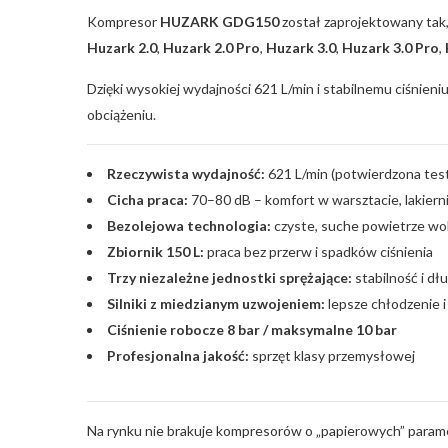
Kompresor
HUZARK GDG150
został zaprojektowany tak
Huzark 2.0
,
Huzark 2.0 Pro
,
Huzark 3.0
,
Huzark 3.0 Pro
,
Dzięki wysokiej wydajności 621 L/min i stabilnemu ciśnie
obciążeniu.
Rzeczywista wydajność:
621 L/min (potwierdzona tes
Cicha praca:
70–80 dB – komfort w warsztacie, lakierni
Bezolejowa technologia:
czyste, suche powietrze wol
Zbiornik 150 L:
praca bez przerw i spadków ciśnienia
Trzy niezależne jednostki sprężające:
stabilność i d
Silniki z miedzianym uzwojeniem:
lepsze chłodzenie 
Ciśnienie robocze 8 bar / maksymalne 10 bar
Profesjonalna jakość:
sprzęt klasy przemysłowej
Na rynku nie brakuje kompresorów o „papierowych” paramet