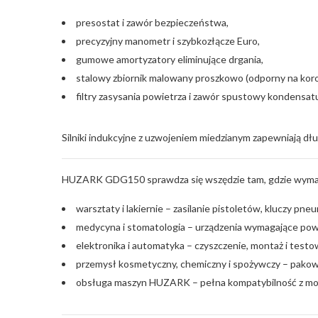
presostat i zawór bezpieczeństwa,
precyzyjny manometr i szybkozłącze Euro,
gumowe amortyzatory eliminujące drgania,
stalowy zbiornik malowany proszkowo (odporny na koro
filtry zasysania powietrza i zawór spustowy kondensat
Silniki indukcyjne z uzwojeniem miedzianym zapewniają dł
HUZARK GDG150 sprawdza się wszędzie tam, gdzie wymagan
warsztaty i lakiernie – zasilanie pistoletów, kluczy pn
medycyna i stomatologia – urządzenia wymagające pow
elektronika i automatyka – czyszczenie, montaż i tes
przemysł kosmetyczny, chemiczny i spożywczy – pakow
obsługa maszyn HUZARK – pełna kompatybilność z mo