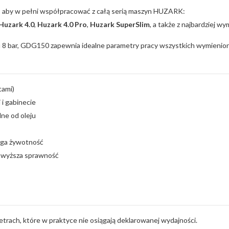
, aby w pełni współpracować z całą serią maszyn HUZARK:
Huzark 4.0
,
Huzark 4.0 Pro
,
Huzark SuperSlim
, a także z najbardziej
niu 8 bar, GDG150 zapewnia idealne parametry pracy wszystkich wymienio
tami)
 i gabinecie
ne od oleju
ługa żywotność
i wyższa sprawność
rach, które w praktyce nie osiągają deklarowanej wydajności.