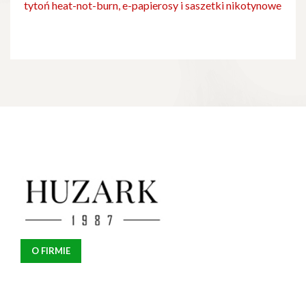
tytoń heat-not-burn, e-papierosy i saszetki nikotynowe
O FIRMIE