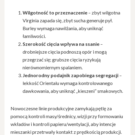
Wilgotność to przeznaczenie
– zbyt wilgotna
Virginia zapada się, zbyt sucha generuje pył.
Burley wymaga nawilżania, aby uniknąć
łamliwości.
Szerokość cięcia wpływa na ssanie
–
drobniejsze cięcia podnoszą opór i mogą
przegrzać się; grubsze cięcia ryzykują
nierównomiernym spalaniem.
Jednorodny podajnik zapobiega segregacji
–
lekkość Orientalu wymaga kontrolowanego
dawkowania, aby uniknąć „kieszeni” smakowych.
Nowoczesne linie produkcyjne zamykają pętlę za
pomocą kontroli masy/średnicy, wizji przy formowaniu
wkładów i kontroli papieru/wentylacji, aby intencje
mieszanki przetrwały kontakt z prędkością produkcji.