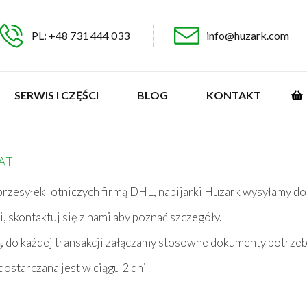
PL: +48 731 444 033
info@huzark.com
SERWIS I CZĘŚCI
BLOG
KONTAKT
AT
rzesyłek lotniczych firmą DHL, nabijarki Huzark wysyłamy do
 skontaktuj się z nami aby poznać szczegóły.
mą, do każdej transakcji załączamy stosowne dokumenty potrze
dostarczana jest w ciągu 2 dni